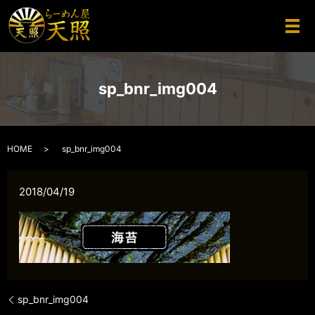
メ
sp_bnr_img004
HOME
sp_bnr_img004
2018/04/19
sp_bnr_img004