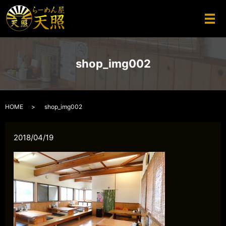
メ
shop_img002
HOME
shop_img002
2018/04/19