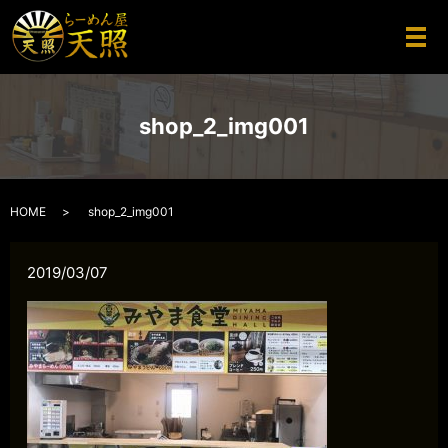
メ
shop_2_img001
HOME
shop_2_img001
2019/03/07