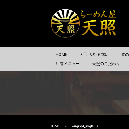
HOME
天照 みやま本店
道の
店舗メニュー
天照のこだわり
HOME
original_img003