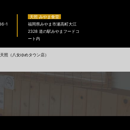
天照 みやま食堂
6-1
福岡県みやま市瀬高町大江
2328 道の駅みやまフードコ
ート内
天照（八女ゆめタウン店）