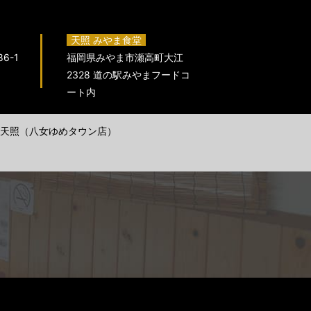
天照 みやま食堂
6-1
福岡県みやま市瀬高町大江
2328 道の駅みやまフードコ
ート内
天照（八女ゆめタウン店）