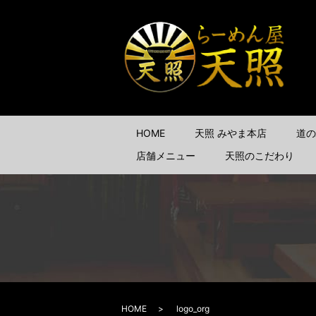
HOME
天照 みやま本店
道の
店舗メニュー
天照のこだわり
HOME
logo_org