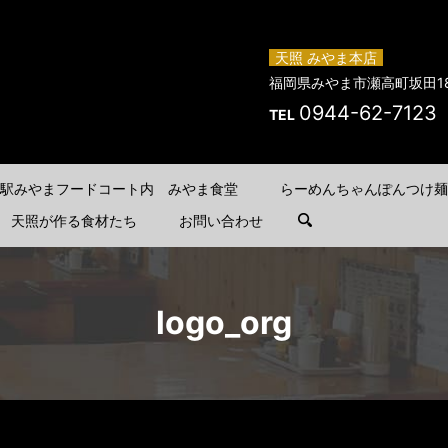
天照 みやま本店
福岡県みやま市瀬高町坂田18
0944-62-7123
TEL
駅みやまフードコート内 みやま食堂
らーめんちゃんぽんつけ麺
天照が作る食材たち
お問い合わせ
search
logo_org