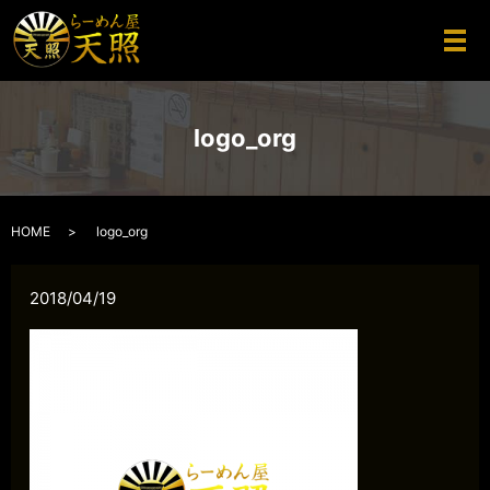
メ
logo_org
HOME
logo_org
2018/04/19