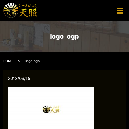
メ
logo_ogp
HOME
logo_ogp
2018/06/15