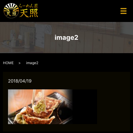
メ
image2
HOME
image2
2018/04/19