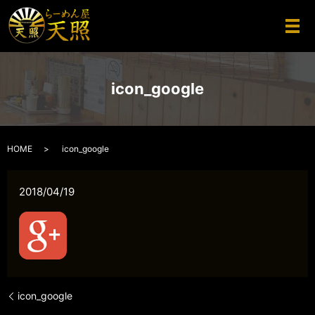
メ
icon_google
HOME
icon_google
2018/04/19
icon_google