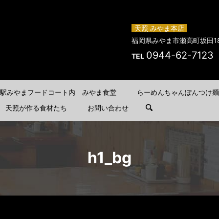
天照 みやま本店
福岡県みやま市瀬高町坂田18
0944-62-7123
TEL
駅みやまフードコート内 みやま食堂
らーめんちゃんぽんつけ麺
天照が作る食材たち
お問い合わせ
search
h1_bg