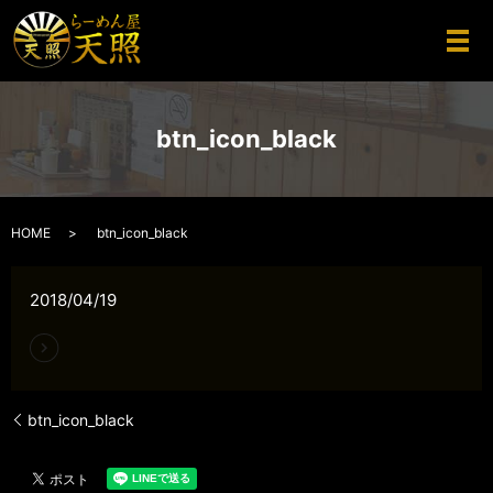
メ
btn_icon_black
HOME
btn_icon_black
2018/04/19
btn_icon_black