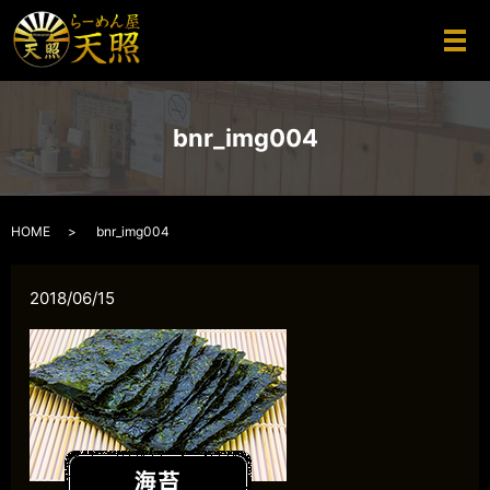
メ
bnr_img004
HOME
bnr_img004
2018/06/15